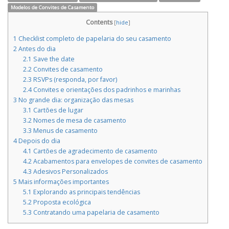
Modelos de Convites de Casamento
Contents
[
hide
]
1
Checklist completo de papelaria do seu casamento
2
Antes do dia
2.1
Save the date
2.2
Convites de casamento
2.3
RSVPs (responda, por favor)
2.4
Convites e orientações dos padrinhos e marinhas
3
No grande dia: organização das mesas
3.1
Cartões de lugar
3.2
Nomes de mesa de casamento
3.3
Menus de casamento
4
Depois do dia
4.1
Cartões de agradecimento de casamento
4.2
Acabamentos para envelopes de convites de casamento
4.3
Adesivos Personalizados
5
Mais informações importantes
5.1
Explorando as principais tendências
5.2
Proposta ecológica
5.3
Contratando uma papelaria de casamento