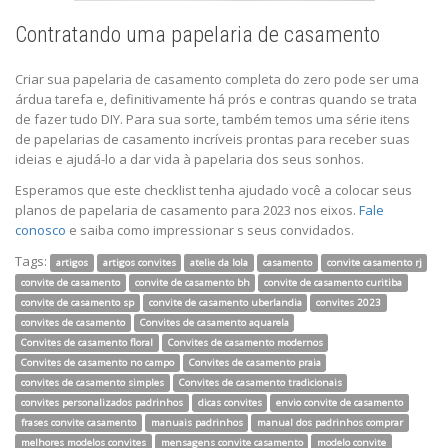
Contratando uma papelaria de casamento
Criar sua papelaria de casamento completa do zero pode ser uma
árdua tarefa e, definitivamente há prós e contras quando se trata
de fazer tudo DIY. Para sua sorte, também temos uma série itens
de papelarias de casamento incríveis prontas para receber suas
ideias e ajudá-lo a dar vida à papelaria dos seus sonhos.
Esperamos que este checklist tenha ajudado você a colocar seus
planos de papelaria de casamento para 2023 nos eixos.
Fale
conosco
e saiba como impressionar s seus convidados.
Tags:
artigos
artigos convites
atelie da lola
casamento
convite casamento rj
convite de casamento
convite de casamento bh
convite de casamento curitiba
convite de casamento sp
convite de casamento uberlandia
convites 2023
convites de casamento
Convites de casamento aquarela
Convites de casamento floral
Convites de casamento modernos
Convites de casamento no campo
Convites de casamento praia
convites de casamento simples
Convites de casamento tradicionais
convites personalizados padrinhos
dicas convites
envio convite de casamento
frases convite casamento
manuais padrinhos
manual dos padrinhos comprar
melhores modelos convites
mensagens convite casamento
modelo convite