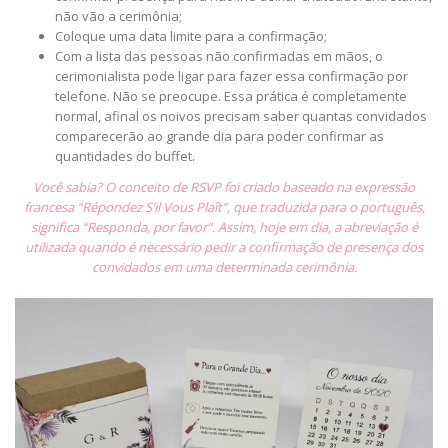
não vão a cerimônia;
Coloque uma data limite para a confirmação;
Com a lista das pessoas não confirmadas em mãos, o
cerimonialista pode ligar para fazer essa confirmação por
telefone. Não se preocupe. Essa prática é completamente
normal, afinal os noivos precisam saber quantas convidados
comparecerão ao grande dia para poder confirmar as
quantidades do buffet.
Você sabia? O conceito de RSVP foi criado baseado na expressão
francesa “Répondez S’il Vous Plaît”, que traduzida para o português,
significa “Responda, por favor”. Assim, hoje em dia, a abreviação é
utilizada quando é necessário pedir a confirmação de presença dos
convidados em uma determinada cerimônia.