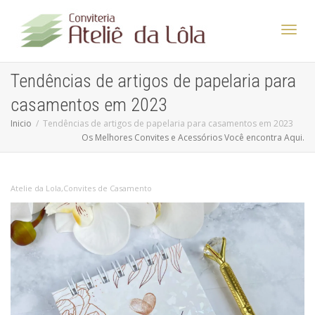
Altern
Tendências de artigos de papelaria para
casamentos em 2023
Nave
Inicio
Tendências de artigos de papelaria para casamentos em 2023
Os Melhores Convites e Acessórios Você encontra Aqui.
Atelie da Lola
,
Convites de Casamento