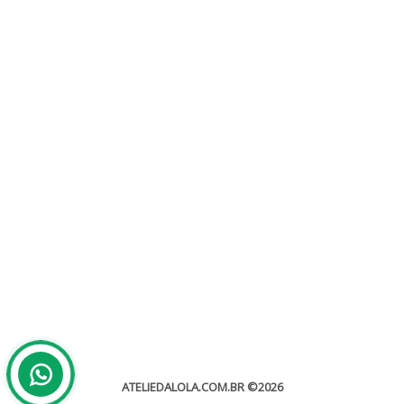
Modelos de Convites de Casamento
Convites de Casamento
Decidir o modelo do convite de casamento não é uma tarefa fácil,
porém é um dos principais elementos de organização...
leia mais
ATELIEDALOLA.COM.BR
©2026