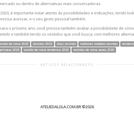
ercado ou dentro de alternativas mais conservadoras.
2020, é importante estar atento às possibilidades e indicações, tendo to
 precisa acessar, e o seu gosto pessoal também.
ara o próximo ano, você precisa também avaliar a possibilidade de conse
rantido e também tendo os vestidos que você busca, com melhores alterna
vestido de noiva 2020
convites 2023
dicas convites
melhores modelos convites
tendenci
 princesa 2020
vestido de noiva tendencia 2020
vestidos de noiva sereia 2020
ARTIGOS RELACIONADOS
ATELIEDALOLA.COM.BR
©2026