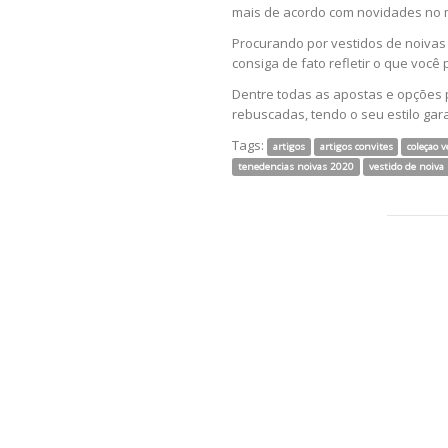
mais de acordo com novidades no m
Procurando por vestidos de noivas 
consiga de fato refletir o que você
Dentre todas as apostas e opções p
rebuscadas, tendo o seu estilo ga
Tags:
artigos
artigos convites
coleçao 
tenedencias noivas 2020
vestido de noiva