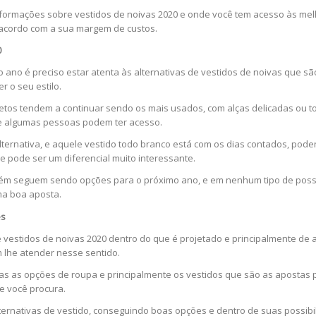
formações sobre vestidos de noivas 2020 e onde você tem acesso às melh
 acordo com a sua margem de custos.
0
ano é preciso estar atenta às alternativas de vestidos de noivas que s
 o seu estilo.
tos tendem a continuar sendo os mais usados, com alças delicadas ou t
ue algumas pessoas podem ter acesso.
ernativa, e aquele vestido todo branco está com os dias contados, pod
e pode ser um diferencial muito interessante.
bém seguem sendo opções para o próximo ano, e em nenhum tipo de pos
ma boa aposta.
es
e vestidos de noivas 2020 dentro do que é projetado e principalmente de
 lhe atender nesse sentido.
odas as opções de roupa e principalmente os vestidos que são as apostas
e você procura.
lternativas de vestido, conseguindo boas opções e dentro de suas possi