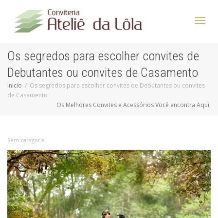
Altern
Os segredos para escolher convites de
Debutantes ou convites de Casamento
Nave
Inicio
Os segredos para escolher convites de Debutantes ou convites
de Casamento
Os Melhores Convites e Acessórios Você encontra Aqui.
Sem categoria