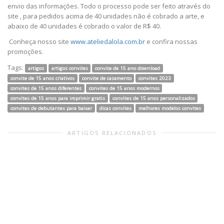
envio das informações. Todo o processo pode ser feito através do
site , para pedidos acima de 40 unidades não é cobrado a arte, e
abaixo de 40 unidades é cobrado o valor de R$ 40.
Conheça nosso site
www.ateliedalola.com.br
e confira nossas
promoções.
Tags:
artigos
artigos convites
convite de 15 ano download
convite de 15 anos criativos
convite de casamento
convites 2023
convites de 15 anos diferentes
convites de 15 anos modernos
convites de 15 anos para imprimir gratis
convites de 15 anos personalizados
convites de debutantes para baixar
dicas convites
melhores modelos convites
ARTIGOS RELACIONADOS