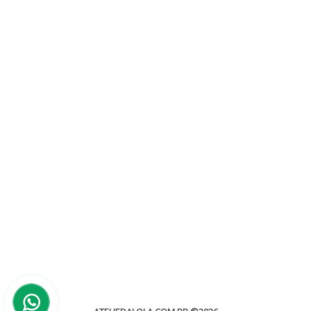
Os segredos para escolher convites de
Debutantes ou convites de Casamento
Sem categoria
Os segredos para escolher convite de debutantes ou convite de
casamento Precisando organizar sua festa de 15 anos ou...
leia mais