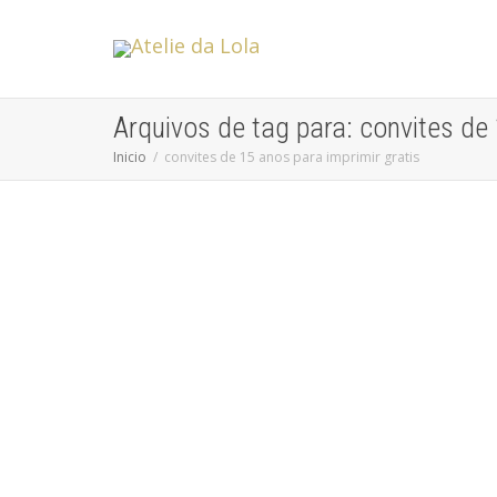
Arquivos de tag para: convites de 
Inicio
convites de 15 anos para imprimir gratis
Os segredos para escolher convites de
Debutantes ou convites de Casamento
Sem categoria
Os segredos para escolher convite de debutantes ou
convite de casamento Precisando organizar sua festa
de 15 anos ou...
leia mais