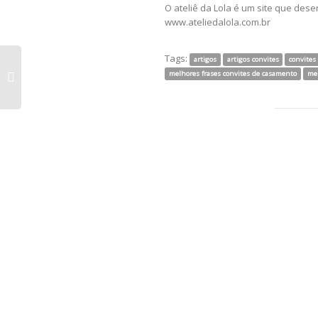
O ateliê da Lola é um site que des
www.ateliedalola.com.br
Tags:
artigos
artigos convites
convites
melhores frases convites de casamento
mel