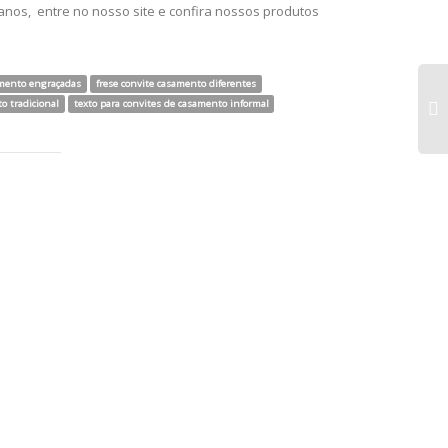
anos, entre no nosso site e confira nossos produtos
amento engraçadas
frese convite casamento diferentes
o tradicional
texto para convites de casamento informal