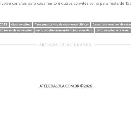
envolve convites para casamento e outros convites como para festa de 15 
 2023
dicas convites
frase para convite de casamento biblicas
frases para convites de cas
hores modelos convites
texto convite casamento noivos convidam
texto convite de casament
ARTIGOS RELACIONADOS
ATELIEDALOLA.COM.BR
©2026