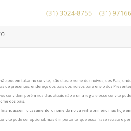
(31) 3024-8755
(31) 9716
to
o podem faltar no convite, são elas: o nome dos noivos, dos Pais, ender
stas de presentes, endereço dos pais dos noivos para envio dos Presente
vos convidem porém nos dias atuais não é uma regra e esse convite pode 
 nome dos pais.
a financiassem o casamento, o nome da noiva vinha primeiro mas hoje em
nvite pode ser opcional, mas é importante que essa frase retrate o perfi