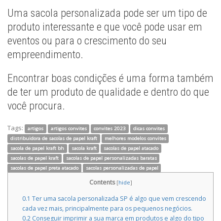
Uma sacola personalizada pode ser um tipo de
produto interessante e que você pode usar em
eventos ou para o crescimento do seu
empreendimento.
Encontrar boas condições é uma forma também
de ter um produto de qualidade e dentro do que
você procura.
Tags:
artigos
artigos convites
convites 2023
dicas convites
distribuidora de sacolas de papel kraft
melhores modelos convites
sacola de papel kraft bh
sacola kraft
sacolas de papel atacado
sacolas de papel kraft
sacolas de papel personalizadas baratas
sacolas de papel preta atacado
sacolas personalizadas de papel
Contents
[
hide
]
0.1
Ter uma sacola personalizada SP é algo que vem crescendo
cada vez mais, principalmente para os pequenos negócios.
0.2
Conseguir imprimir a sua marca em produtos e algo do tipo