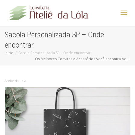
Altern
Sacola Personalizada SP – Onde
encontrar
Nave
Inicio
Sacola Personalizada SP – Onde encontrar
Os Melhores Convites e Acessórios Você encontra Aqui.
Atelie da Lola