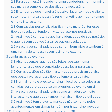
2.1
Para quem está iniciando no empreendedorismo, imprimir a
sua marca é sempre algo desafiador e necessário.
2.2
Entender de que maneira é possível fazer com que o cliente
reconheça a marca e possa fazer o marketing ao mesmo tempo
é muito interessante.
2.3
Com sacolas personalizadas fica muito mais fácil ter esse
tipo de resultado, tendo em vista os retornos possíveis.
2.4
Assim você começa a trabalhar a identidade do seu negócio,
o que faz com que você alcance outros resultados.
2.5
A sacola personalizada pode ser um bom início e também é
uma forma de ter esse reconhecimento externo.
3
Lembranças de eventos
3.1
Alguns eventos, quando são feitos, possuem uma
lembrança, algo que o convidado possa levar para casa.
3.2
Certas ocasiões são tão marcantes que precisam de algo
que possa favorecer esse tipo de lembrança de fato.
3.3
Normalmente é preciso ter algum local para se colocar as
comidas, ou objetos que sejam próprios do evento em si.
3.4
A sacola personalizada entra como um adereço muito
interessante e que pode também ter algum tipo de utilidade.
3.5
Assim você tem o evento marcado não somente pelos
acontecimentos em si, mas também por trazer algo inovador.
4
Saiba onde comprar sacola personalizada SP