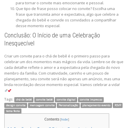
para tornar o convite mais emocionante e pessoal.
Que tipo de frase posso colocar no convite? Escolha uma
frase que transmita amor e expectativa, algo que celebre a
chegada do bebê e convide os convidados a compartilhar
desse momento especial.
Conclusão: O Início de uma Celebração
Inesquecível
Criar um convite para o chá de bebê é o primeiro passo para
celebrar um dos momentos mais mágicos da vida. Lembre-se de que
cada detalhe reflete o amor e a expectativa pela chegada do novo
membro da família. Com criatividade, carinho e um pouco de
planejamento, seu convite será não apenas um anúncio, mas uma
linda recordação desse momento especial. Vamos celebrar a vida!
Tags:
chá de bebê
convite bebê
convite digital
convite impresso
design convite
mensagem convite
Personalização
planejamento evento
RSVP
tema festa
Contents
[
hide
]