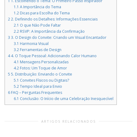
1
1. Escolhendo o Tema: O Primeiro Passo Inspirador
1.1
A Importância do Tema
1.2
Dicas para Escolha do Tema
2
2. Definindo os Detalhes: Informações Essenciais
2.1
O que Não Pode Faltar
2.2
RSVP: A Importância da Confirmação
3
3. O Design do Convite: Criando um Visual Encantador
3.1
Harmonia Visual
3.2
Ferramentas de Design
4
4. O Toque Pessoal: Adicionando Calor Humano
4.1
Mensagens Personalizadas
4.2
Fotos: Um Toque de Amor
5
5. Distribuição: Enviando o Convite
5.1
Convites Físicos ou Digitais?
5.2
Tempo Ideal para Envio
6
FAQ – Perguntas Frequentes
6.1
Conclusão: O Início de uma Celebração Inesquecível
ARTIGOS RELACIONADOS