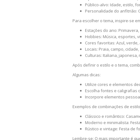
Público-alvo: Idade, estilo, f
Personalidade do anfitrião: C
Para escolher o tema, inspire-se em
Estações do ano: Primavera, 
Hobbies: Música, esportes, v
Cores favoritas: Azul, verde, 
Locais: Praia, campo, cidade
Culturas: Italiana, japonesa, 
Após definir o estilo e o tema, co
Algumas dicas:
Utilize cores e elementos d
Escolha fontes e caligrafias 
Incorpore elementos pessoai
Exemplos de combinações de estilo
Clássico e romântico: Casame
Moderno e minimalista: Fest
Rústico e vintage: Festa de
Lembre-se: O mais importante é que 