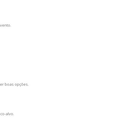
evento.
ser boas opções.
co-alvo.