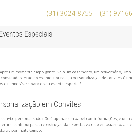
(31) 3024-8755
(31) 9716
Eventos Especiais
mpre um momento empolgante. Seja um casamento, um aniversário, uma f
 convidados terão do evento. Por isso, a personalização de convites é 
cos e memoráveis para o seu evento especial?
ersonalização em Convites
m convite personalizado não é apenas um papel com informações; é uma e
erar e contribui para a construção da expectativa e do entusiasmo. Um
darão por muito tempo.