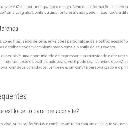
convite é tão importante quanto o design. Além das informações essenciai
tido? Uma caligrafia bonita ou uma fonte estilizada podem fazer toda a d
ferença
 como fitas, selos de cera, envelopes personalizados e outros acessóri
es detalhes podem complementar o tema e o estilo do seu evento.
 especiais é uma oportunidade de expressar sua criatividade e dar um toq
 materiais, texto e detalhes adicionais, você pode criar convites que 
ional com seus convidados. Lembre-se, um convite personalizado é o pri
equentes
e estilo certo para meu convite?
lico-alvo, suas preferências e combine um tema com um estilo que se com