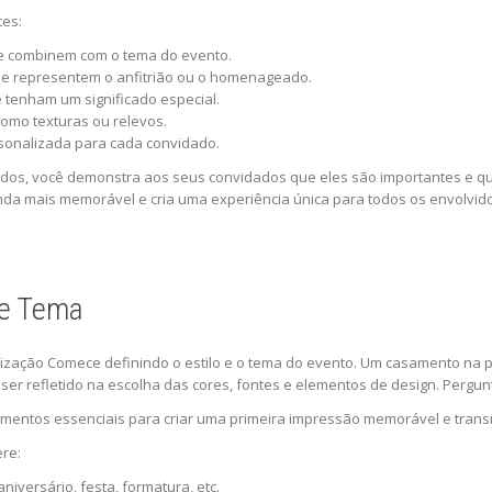
tes:
ue combinem com o tema do evento.
 que representem o anfitrião ou o homenageado.
e tenham um significado especial.
 como texturas ou relevos.
onalizada para cada convidado.
zados, você demonstra aos seus convidados que eles são importantes e q
nda mais memorável e cria uma experiência única para todos os envolvid
 e Tema
lização Comece definindo o estilo e o tema do evento. Um casamento na p
ser refletido na escolha das cores, fontes e elementos de design. Pergunt
lementos essenciais para criar uma primeira impressão memorável e trans
ere:
iversário, festa, formatura, etc.