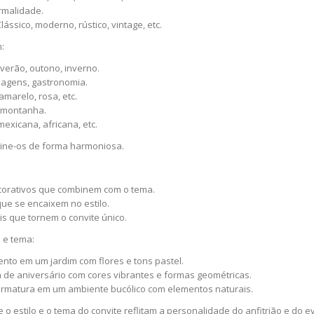
ormalidade.
lássico, moderno, rústico, vintage, etc.
:
verão, outono, inverno.
iagens, gastronomia.
amarelo, rosa, etc.
, montanha.
mexicana, africana, etc.
mbine-os de forma harmoniosa.
ecorativos que combinem com o tema.
que se encaixem no estilo.
s que tornem o convite único.
 e tema:
nto em um jardim com flores e tons pastel.
a de aniversário com cores vibrantes e formas geométricas.
 formatura em um ambiente bucólico com elementos naturais.
o estilo e o tema do convite reflitam a personalidade do anfitrião e do e