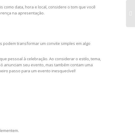
s como data, hora e local, considere o tom que você
iferença na apresentação.
os podem transformar um convite simples em algo
ue pessoal à celebração. Ao considerar o estilo, tema,
não só anunciam seu evento, mas também contam uma
meiro passo para um evento inesquecível!
plementem.