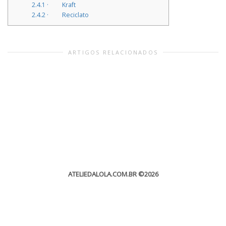
2.4.1
· Kraft
2.4.2
· Reciclato
ARTIGOS RELACIONADOS
ATELIEDALOLA.COM.BR
©2026