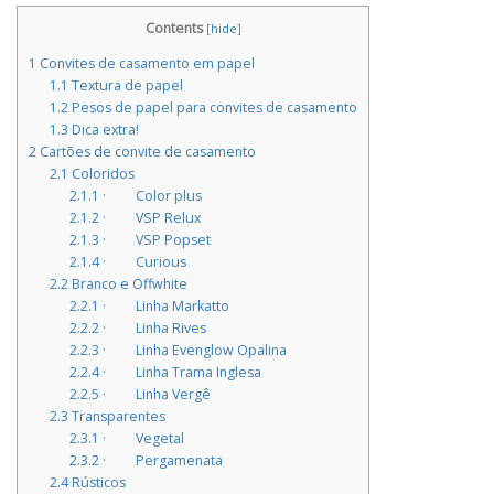
Contents
[
hide
]
1
Convites de casamento em papel
1.1
Textura de papel
1.2
Pesos de papel para convites de casamento
1.3
Dica extra!
2
Cartões de convite de casamento
2.1
Coloridos
2.1.1
· Color plus
2.1.2
· VSP Relux
2.1.3
· VSP Popset
2.1.4
· Curious
2.2
Branco e Offwhite
2.2.1
· Linha Markatto
2.2.2
· Linha Rives
2.2.3
· Linha Evenglow Opalina
2.2.4
· Linha Trama Inglesa
2.2.5
· Linha Vergê
2.3
Transparentes
2.3.1
· Vegetal
2.3.2
· Pergamenata
2.4
Rústicos