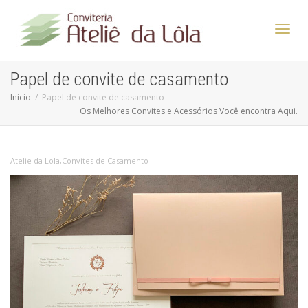
Altern
Papel de convite de casamento
Inicio
Papel de convite de casamento
Os Melhores Convites e Acessórios Você encontra Aqui.
Nave
Atelie da Lola
,
Convites de Casamento