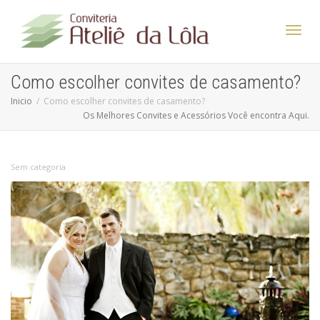
Altern
Como escolher convites de casamento?
Inicio
Como escolher convites de casamento?
Os Melhores Convites e Acessórios Você encontra Aqui.
Nave
Sem categoria