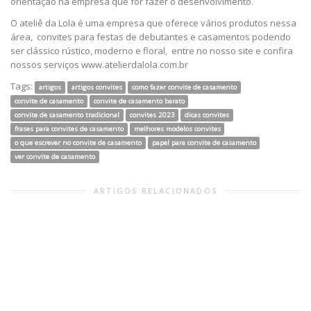
orientação na empresa que for fazer o desenvolvimento.
O ateliê da Lola é uma empresa que oferece vários produtos nessa
área, convites para festas de debutantes e casamentos podendo
ser clássico rústico, moderno e floral, entre no nosso site e confira
nossos serviços www.atelierdalola.com.br
Tags:
artigos
artigos convites
como fazer convite de casamento
convite de casamento
convite de casamento barato
convite de casamento tradicional
convites 2023
dicas convites
frases para convites de casamento
melhores modelos convites
o que escrever no convite de casamento
papel para convite de casamento
ver convite de casamento
ARTIGOS RELACIONADOS