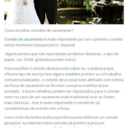
Como escolher convites de casamento?
Convite de casamento
é muito importante por ser o primeiro contato
nesse momento inesquecível e especial.
Alguns pontos que são importantes podemos destacar, o tipo do
papel , cor, fonte, gramatura entre outros.
Para escolher o convite ideal procure saber se a empresa que
oferece tipo de serviço tem alguns
modelos
prontos ou só trabalha
com personalizados , o convite deve estar bem alinhado com o tema
da festa de casamento se for mais casual ou tradicional por
exemplo, e esses detalhes podem ser repassados para o convite
como no caso de um casamento mais tradicional usar as fontes
mais clássicas, mas é muito importante o convite ter as
características de acordo com a festa.
Caso você não tenha muita experiência para elaborar um convite
pesquise na internet sobre convites já prontos e procure