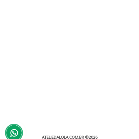
Como escolher convites de casamento?
Sem categoria
Como escolher convites de casamento? Convite de casamento é
muito importante por ser o primeiro contato nesse momento
inesquecível...
leia mais
ATELIEDALOLA.COM.BR
©2026