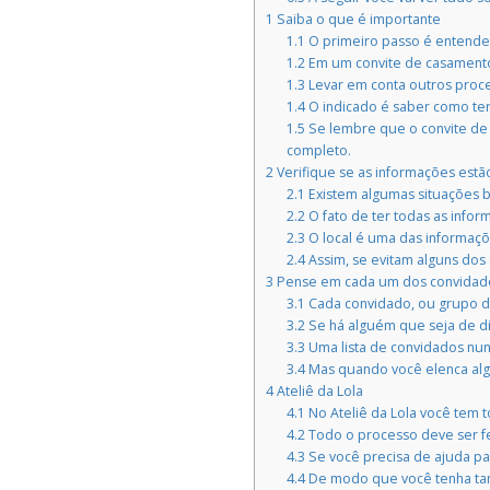
1
Saiba o que é importante
1.1
O primeiro passo é entender
1.2
Em um convite de casamento a
1.3
Levar em conta outros proce
1.4
O indicado é saber como ter
1.5
Se lembre que o convite de 
completo.
2
Verifique se as informações estã
2.1
Existem algumas situações b
2.2
O fato de ter todas as infor
2.3
O local é uma das informaçõe
2.4
Assim, se evitam alguns dos
3
Pense em cada um dos convidad
3.1
Cada convidado, ou grupo de 
3.2
Se há alguém que seja de dif
3.3
Uma lista de convidados nu
3.4
Mas quando você elenca algu
4
Ateliê da Lola
4.1
No Ateliê da Lola você tem 
4.2
Todo o processo deve ser fe
4.3
Se você precisa de ajuda pa
4.4
De modo que você tenha tamb