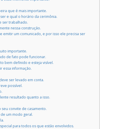
eira que é mais importante.
er e qual o horário da cerimônia.
 ser trabalhado.
inente nessa construção.
emitir um comunicado, e por isso ele precisa ser
uito importante.
udo de fato pode funcionar.
 bem definido e esteja visível.
ir essa informação.
 deve ser levado em conta.
reve possível.
o.
ente resultado quanto a isso.
 seu convite de casamento.
a de um modo geral.
la.
pecial para todos os que estão envolvidos.