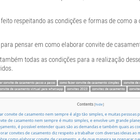
 feito respeitando as condições e formas de como a
 para pensar em como elaborar convite de casamento
também todas as condições para a realização desse 
idos.
er convite de casamento passo a passo
como fazer convite de casamento simples
convite de
convite de casamento virtual para whatsapp
convites 2023
convites de casamento
convite
Contents
[
hide
]
r convite de casamento nem sempre é algo tão simples, e muitas pessoas p
onvite de casamento nem sempre é muito simples, e envolve um grande plan
ejamento, é possível entender quais são as demandas e também quais as c
orar convites de casamento diz respeito a trabalhar com diversas ideias a
sobre como elaborar convite de casamento, e de que maneira se preparar p