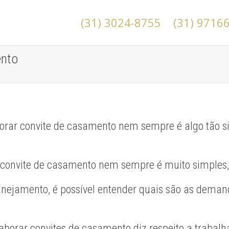
(31) 3024-8755
(31) 9716
ento
orar convite de casamento nem sempre é algo tão s
.
um convite de casamento nem sempre é muito simples
lanejamento, é possível entender quais são as dema
laborar convites de casamento diz respeito a traba