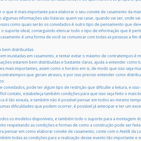
 o que é mais importante para elaborar o seu convite de casamento da man
lgumas informações são básicas: quem vai casar, quando vai ser, onde vai s
ssos como quais serão os convidados é outro tipo de pensamento que deve
 o suporte ideal, conseguindo elencar todo o tipo de informação que é pert
casamento é uma forma de você se comunicar com todas as pessoas a fim de 
o bem distribuídas
em inusitadas em casamento, e tentar evitar o máximo de contratempos é m
mações estarem bem distribuídas e bastante claras, ajuda a entender como t
s mais importantes, assim como o horário em si, de modo que isso seja muito
 contratempos que geram atrasos, e por isso preciso entender como distribu
os
convidados, pode ter algum tipo de restrição que dificulte a leitura, e isso
ícil contato, estabeleça também condições para que isso seja feito o mais b
nca é tão enxuta, e também não é possível pensar em todos ao mesmo temp
mas dificuldades que podem ocorrer, é possível já antecipar e ter um excel
todos os modelos disponíveis, e também todo o suporte para a montagem do
ito respeitando as condições e formas de como a construção pode ser feit
ra pensar em como elaborar convite de casamento, conte com o Ateliê da Lo
ém todas as condições para a realização desse evento tão importante e es