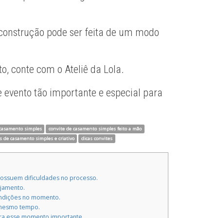
 construção pode ser feita de um modo
, conte com o Ateliê da Lola.
evento tão importante e especial para
 casamento simples
convite de casamento simples feito a mão
s de casamento simples e criativo
dicas convites
ossuem dificuldades no processo.
ejamento.
ondições no momento.
o mesmo tempo.
ara esse momento importante.