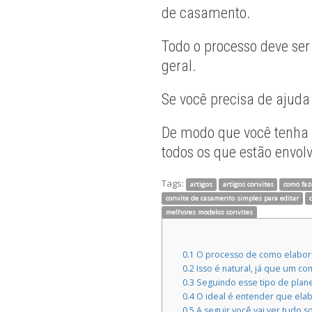
de casamento.
Todo o processo deve ser
geral.
Se você precisa de ajuda
De modo que você tenha 
todos os que estão envolv
Tags:
artigos
artigos convites
como faz
convite de casamento simples para editar
melhores modelos convites
0.1
O processo de como elabora
0.2
Isso é natural, já que um c
0.3
Seguindo esse tipo de plan
0.4
O ideal é entender que elab
0.5
A seguir você vai ver tudo 