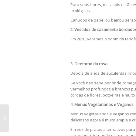
Para suas flores, os casais estão 
ecológicas.
Canudos de papel ou bambu serão 
2. Vestidos de casamento bordado
Em 2020, veremos o boom da tendên
3. O retorno da rosa
Depois de anos de suculentas, líri
Se você não sabe por onde começar
vermelhos profundos e brancos puro
coroas de flores, botoeiras e muito
4. Menus Vegetarianos e Veganos
Menus vegetarianos e veganos comp
deliciosos agora é muito ampla e cri
Em vez de pratos alternativos par
casamento, tornando o vegetarian