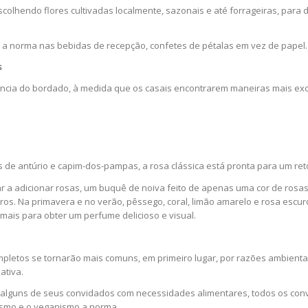
escolhendo flores cultivadas localmente, sazonais e até forrageiras, par
a norma nas bebidas de recepção, confetes de pétalas em vez de papel.
s
cia do bordado, à medida que os casais encontrarem maneiras mais exclu
os de antúrio e capim-dos-pampas, a rosa clássica está pronta para um re
 a adicionar rosas, um buquê de noiva feito de apenas uma cor de rosas 
s. Na primavera e no verão, pêssego, coral, limão amarelo e rosa escur
 mais para obter um perfume delicioso e visual.
letos se tornarão mais comuns, em primeiro lugar, por razões ambientai
ativa.
a alguns de seus convidados com necessidades alimentares, todos os co
ismo e o veganismo a norma.