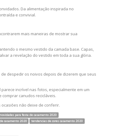
convidados. Da alimentação inspirada no
traída e convivial.
encontrarem mais maneiras de mostrar sua
mantendo o mesmo vestido da camada base. Capas,
lvar a revelação do vestido em toda a sua glória.
s de despedir os noivos depois de dizerem que seus
 parece incrível nas fotos, especialmente em um
e comprar canudos recicláveis.
 ocasiões não deixe de conferir.
novidades para festa de casamento 2020
 de casamento 2020
tendencias de cores casamento 2020