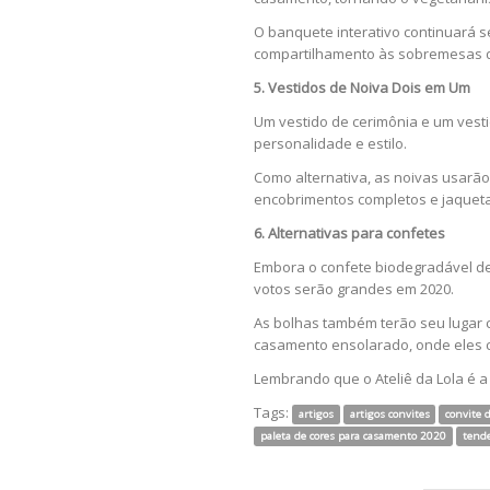
O banquete interativo continuará s
compartilhamento às sobremesas de
5. Vestidos de Noiva Dois em Um
Um vestido de cerimônia e um vest
personalidade e estilo.
Como alternativa, as noivas usar
encobrimentos completos e jaquetas
6. Alternativas para confetes
Embora o confete biodegradável de
votos serão grandes em 2020.
As bolhas também terão seu lugar 
casamento ensolarado, onde eles ca
Lembrando que o Ateliê da Lola é a
Tags:
artigos
artigos convites
convite 
paleta de cores para casamento 2020
tende