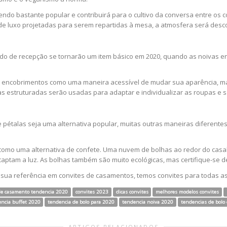
endo bastante popular e contribuirá para o cultivo da conversa entre os 
 luxo projetadas para serem repartidas à mesa, a atmosfera será descon
ido de recepção se tornarão um item básico em 2020, quando as noivas 
ão encobrimentos como uma maneira acessível de mudar sua aparência, 
 estruturadas serão usadas para adaptar e individualizar as roupas e sa
 pétalas seja uma alternativa popular, muitas outras maneiras diferente
como uma alternativa de confete. Uma nuvem de bolhas ao redor do casal
ptam a luz. As bolhas também são muito ecológicas, mas certifique-se d
 sua referência em convites de casamentos, temos convites para todas as
de casamento tendencia 2020
convites 2023
dicas convites
melhores modelos convites
ncia buffet 2020
tendencia de bolo para 2020
tendencia noiva 2020
tendencias de bolo
ARTIGOS RELACIONADOS