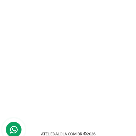
Casamento na Praia
Sem categoria
Casamento na praia Não há dúvida que os casamentos na
praia são absolutamente impressionantes. Trocar
votos com cabelos despenteados pelo vento e dedos arenosos,...
leia mais
ATELIEDALOLA.COM.BR
©2026