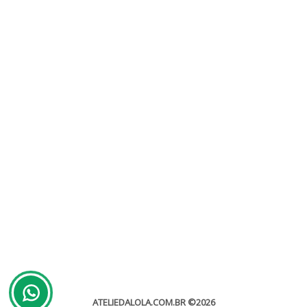
Casamento na Praia
Sem categoria
Casamento na praia Não há dúvida que os casamentos na
praia são absolutamente impressionantes. Trocar
votos com cabelos despenteados pelo vento e dedos arenosos,...
leia mais
ATELIEDALOLA.COM.BR
©2026