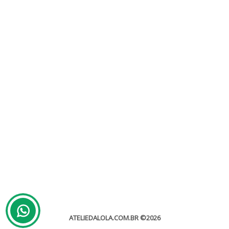
Casamento Country
Sem categoria
Já pensou em um casamento country? Já viu algum? Esse não é lá
um tema muito comum para casamentos,...
leia mais
ATELIEDALOLA.COM.BR
©2026