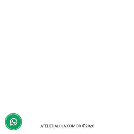
Casamento ao ar livre
Sem categoria
Casamento ao ar livre O casamento ao ar livre também é muito
procurado pelos noivos, a beleza do natural...
leia mais
ATELIEDALOLA.COM.BR
©2026