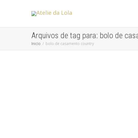
Arquivos de tag para: bolo de ca
Inicio
bolo de casamento country
Casamento Country
Sem categoria
Já pensou em um casamento country? Já viu algum? Esse
não é lá um tema muito comum para casamentos,...
leia mais