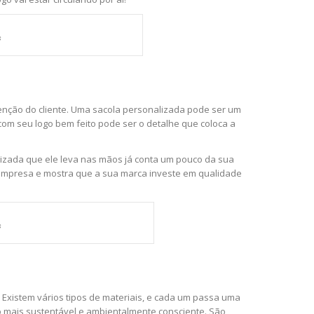
s
nção do cliente. Uma sacola personalizada pode ser um
com seu logo bem feito pode ser o detalhe que coloca a
alizada que ele leva nas mãos já conta um pouco da sua
ua empresa e mostra que a sua marca investe em qualidade
s
 Existem vários tipos de materiais, e cada um passa uma
 mais sustentável e ambientalmente consciente. São