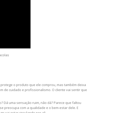
acolas
 só protege o produto que ele comprou, mas também deixa
de cuidado e profissionalismo. O cliente vai sentir que
to? Dá uma sensação ruim, não dá? Parece que faltou
a se preocupa com a qualidade e o bem-estar dele. E
go vai estar circulando por aí!