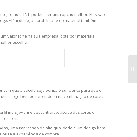
ente, como o TNT, podem ser uma opção melhor. Elas são
 logo. Além disso, a durabilidade do material também
 um valor forte na sua empresa, opte por materiais
melhor escolha.
s
Sua
zer com que a sacola seja bonita o suficiente para que o
Est
alhes: o logo bem posicionado, uma combinação de cores
Pe
Fei
Me
erfil mais jovem e descontraído, abuse das cores e
or escolha.
çadas, uma impressão de alta qualidade e um design bem
loriza a experiência de compra.