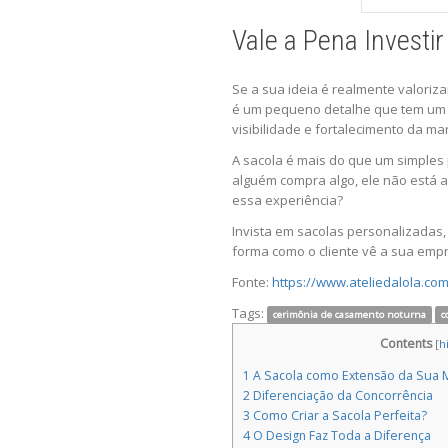
Vale a Pena Investi
Se a sua ideia é realmente valoriza
é um pequeno detalhe que tem um im
visibilidade e fortalecimento da ma
A sacola é mais do que um simples p
alguém compra algo, ele não está a
essa experiência?
Invista em sacolas personalizadas
forma como o cliente vê a sua emp
Fonte:
https://www.ateliedalola.co
Tags:
cerimônia de casamento noturna
c
Contents
[
h
1
A Sacola como Extensão da Sua 
2
Diferenciação da Concorrência
3
Como Criar a Sacola Perfeita?
4
O Design Faz Toda a Diferença