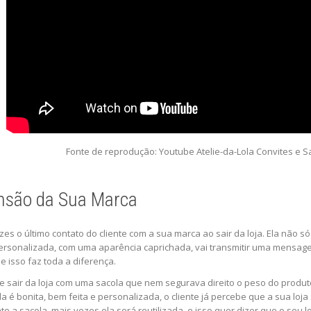
Fonte de reprodução: Youtube Atelie-da-Lola Convites e S
nsão da Sua Marca
zes o último contato do cliente com a sua marca ao sair da loja. Ela não
rsonalizada, com uma aparência caprichada, vai transmitir uma mensagem 
e isso faz toda a diferença.
 e sair da loja com uma sacola que nem segurava direito o peso do produ
 é bonita, bem feita e personalizada, o cliente já percebe que a sua loj
te a sacola, mais vezes ela será reutilizada, e isso quer dizer que o seu lo