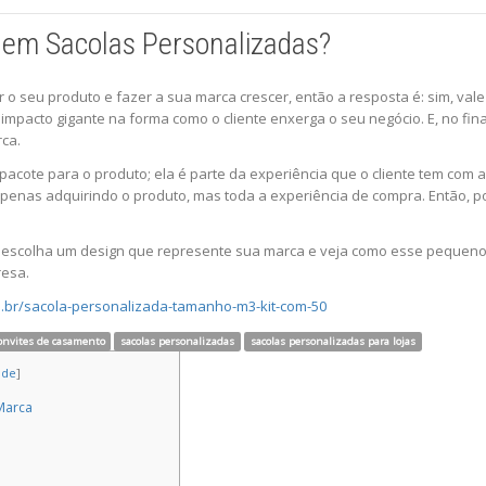
r em Sacolas Personalizadas?
r o seu produto e fazer a sua marca crescer, então a resposta é: sim, val
pacto gigante na forma como o cliente enxerga o seu negócio. E, no fin
rca.
acote para o produto; ela é parte da experiência que o cliente tem com a s
penas adquirindo o produto, mas toda a experiência de compra. Então, p
, escolha um design que represente sua marca e veja como esse pequeno 
resa.
m.br/sacola-personalizada-tamanho-m3-kit-com-50
onvites de casamento
sacolas personalizadas
sacolas personalizadas para lojas
ide
]
Marca