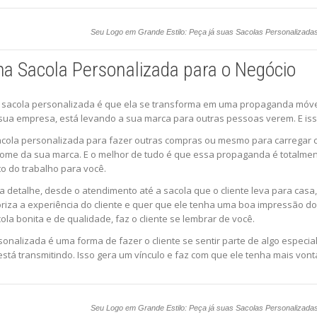
Seu Logo em Grande Estilo: Peça já suas Sacolas Personalizada
a Sacola Personalizada para o Negócio
sacola personalizada é que ela se transforma em uma propaganda móvel
a sua empresa, está levando a sua marca para outras pessoas verem. E i
sacola personalizada para fazer outras compras ou mesmo para carregar c
me da sua marca. E o melhor de tudo é que essa propaganda é totalmente
sto do trabalho para você.
detalhe, desde o atendimento até a sacola que o cliente leva para casa
riza a experiência do cliente e quer que ele tenha uma boa impressão d
a bonita e de qualidade, faz o cliente se lembrar de você.
sonalizada é uma forma de fazer o cliente se sentir parte de algo especi
tá transmitindo. Isso gera um vínculo e faz com que ele tenha mais vonta
Seu Logo em Grande Estilo: Peça já suas Sacolas Personalizada