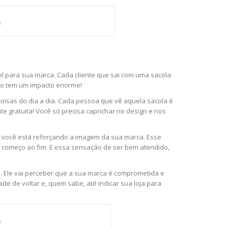
s
 para sua marca. Cada cliente que sai com uma sacola
sso tem um impacto enorme!
oisas do dia a dia. Cada pessoa que vê aquela sacola é
 gratuita! Você só precisa caprichar no design e nos
, você está reforçando a imagem da sua marca. Esse
o começo ao fim. E essa sensação de ser bem atendido,
al. Ele vai perceber que a sua marca é comprometida e
de de voltar e, quem sabe, até indicar sua loja para
s