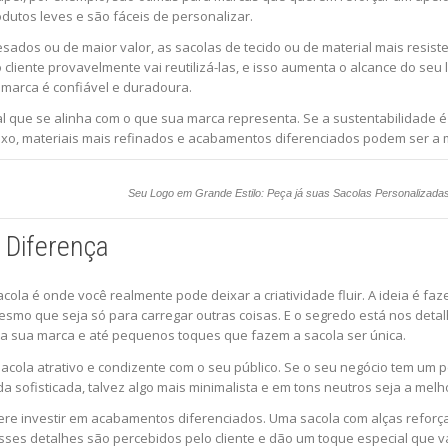
utos leves e são fáceis de personalizar.
ados ou de maior valor, as sacolas de tecido ou de material mais resist
o cliente provavelmente vai reutilizá-las, e isso aumenta o alcance do seu
marca é confiável e duradoura.
l que se alinha com o que sua marca representa. Se a sustentabilidade é
luxo, materiais mais refinados e acabamentos diferenciados podem ser a 
Seu Logo em Grande Estilo: Peça já suas Sacolas Personalizada
 Diferença
sacola é onde você realmente pode deixar a criatividade fluir. A ideia é fa
esmo que seja só para carregar outras coisas. E o segredo está nos det
da sua marca e até pequenos toques que fazem a sacola ser única.
acola atrativo e condizente com o seu público. Se o seu negócio tem um p
 sofisticada, talvez algo mais minimalista e em tons neutros seja a melh
idere investir em acabamentos diferenciados. Uma sacola com alças refor
ses detalhes são percebidos pelo cliente e dão um toque especial que va