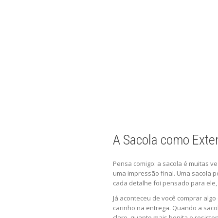
A Sacola como Exte
Pensa comigo: a sacola é muitas ve
uma impressão final. Uma sacola pe
cada detalhe foi pensado para ele, 
Já aconteceu de você comprar algo
carinho na entrega. Quando a sacola
claro, quanto mais bonita e resisten