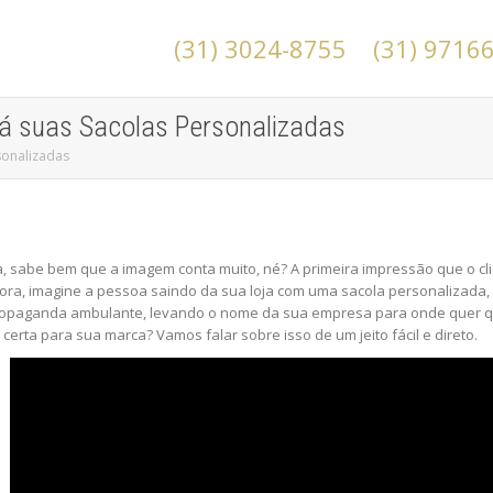
(31) 3024-8755
(31) 9716
já suas Sacolas Personalizadas
sonalizadas
a, sabe bem que a imagem conta muito, né? A primeira impressão que o 
ora, imagine a pessoa saindo da sua loja com uma sacola personalizada, e
opaganda ambulante, levando o nome da sua empresa para onde quer que
certa para sua marca? Vamos falar sobre isso de um jeito fácil e direto.