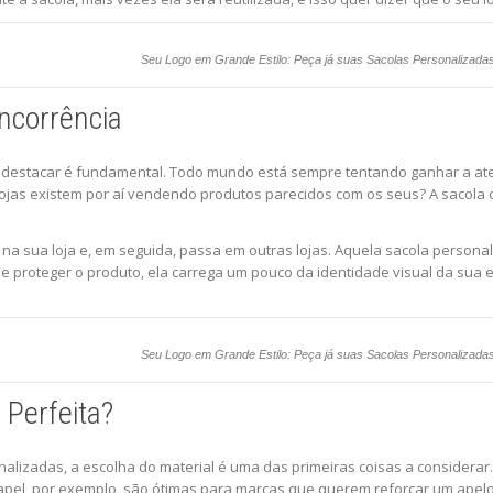
Seu Logo em Grande Estilo: Peça já suas Sacolas Personalizada
ncorrência
 destacar é fundamental. Todo mundo está sempre tentando ganhar a ate
lojas existem por aí vendendo produtos parecidos com os seus? A sacola 
 na sua loja e, em seguida, passa em outras lojas. Aquela sacola person
m de proteger o produto, ela carrega um pouco da identidade visual da s
Seu Logo em Grande Estilo: Peça já suas Sacolas Personalizada
 Perfeita?
izadas, a escolha do material é uma das primeiras coisas a considerar.
pel, por exemplo, são ótimas para marcas que querem reforçar um apelo