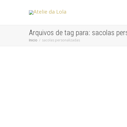
Arquivos de tag para: sacolas pe
Inicio
sacolas personalizadas
Convite de Casamento Clássico ou
Moderno em BH? Como Escolher o
Estilo Perfeito
Atelie da Lola
,
Convites de Casamento
Escolher o convite de casamento é como dar o pontapé
inicial no grande dia. Ele é a primeira impressão...
leia mais