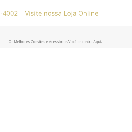
6-4002
Visite nossa Loja Online
Os Melhores Convites e Acessórios Você encontra Aqui.
Sacolas Personalizadas para Eventos
Corporativos em BH
Atelie da Lola
,
Sacolas Personalizadas
Quando pensamos em um evento corporativo, seja ele
uma feira, workshop, congresso ou lançamento de
produto, sempre buscamos deixar...
leia mais