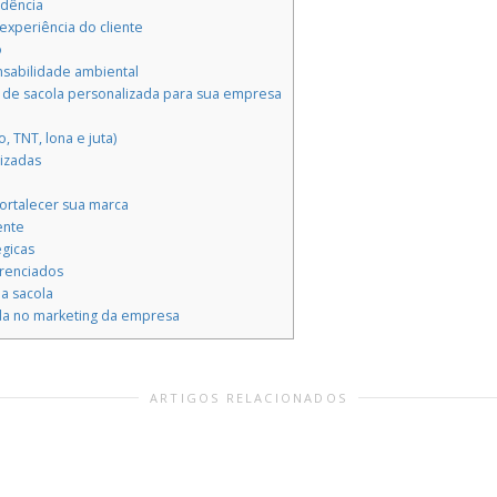
dência
experiência do cliente
o
nsabilidade ambiental
de sacola personalizada para sua empresa
, TNT, lona e juta)
lizadas
ortalecer sua marca
ente
égicas
erenciados
a sacola
da no marketing da empresa
ARTIGOS RELACIONADOS