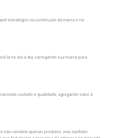
el estratégico na construção da marca e na
zá-la no dia a dia, carregando sua marca para
 transmite cuidado e qualidade, agregando valor à
rtes não vendem apenas produtos, mas também
tos que fortalecem a presença da empresa no mercado.