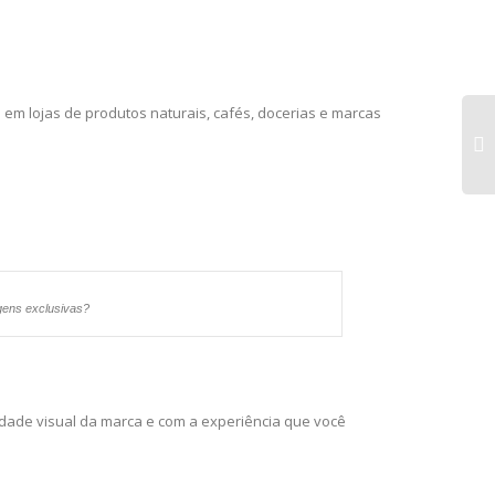
 em lojas de produtos naturais, cafés, docerias e marcas
5 m
inv
sa
pe
pa
gens exclusivas?
ne
idade visual da marca e com a experiência que você