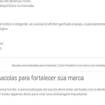
ão em diversas cores.
 disponíveis no mercado.
l rústico e elegante, as sacolas kraft têm ganhado espaço, especialmente
ógica.
is.
o.
Sacolas personalizadas para empresas: Como fortalecer sua marca com embala
acolas para fortalecer sua marca
ial bonito. A personalização da sacola deve estar alinhada com a ident
ui estão algumas dicas para criar uma embalagem impactante: