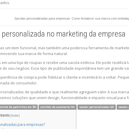
tados.
Sacolas personalizadas para empresas: Como fortalecer sua marca com embala
a personalizada no marketing da empresa
nas um item funcional, mas também uma poderosa ferramenta de marketin
romovendo sua marca de forma natural.
 em uma loja de roupas e recebe uma sacola estilosa. Ele pode reutilizá
e do seu negócio. Esse tipo de publicidade espontânea tem um grande valo
xperiência de compra pode fidelizar o cliente e incentivá-lo a voltar. P
rnada do consumidor.
ersonalizadas de qualidade e que realmente agreguem valor à sua marca, 
emos soluções que unem design, funcionalidade e impacto visual para f
onvite de padrinhos em BH
convites de casamento bh
sacolas personalizadas bh
sacolas
ntents
[
hide
]
sonalizadas para empresas?