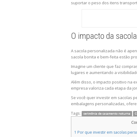
suportar o peso dos itens transpor
O impacto da sacol
A sacola personalizada não é ape
sacola bonita e bem-feita estão p
Imagine um cliente que faz compras
lugares e aumentando a visibilidad
Além disso, o impacto positivo na e
empresa valoriza cada etapa da jo
Se você quer investir em sacolas p
embalagens personalizadas, oferec
Tags:
cerimônia de casamento noturna
C
Co
1
Por que investir em sacolas per