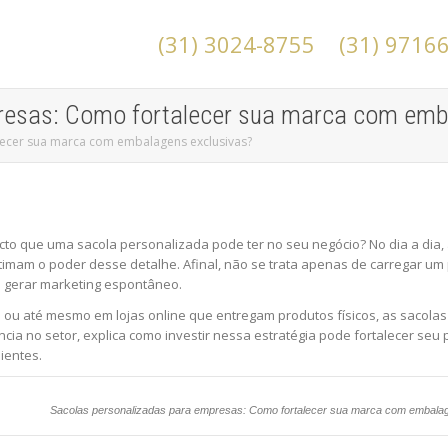
(31) 3024-8755
(31) 9716
resas: Como fortalecer sua marca com emb
lecer sua marca com embalagens exclusivas?
to que uma sacola personalizada pode ter no seu negócio? No dia a dia,
am o poder desse detalhe. Afinal, não se trata apenas de carregar um p
é gerar marketing espontâneo.
s ou até mesmo em lojas online que entregam produtos físicos, as sacola
ência no setor, explica como investir nessa estratégia pode fortalecer se
ientes.
Sacolas personalizadas para empresas: Como fortalecer sua marca com embala