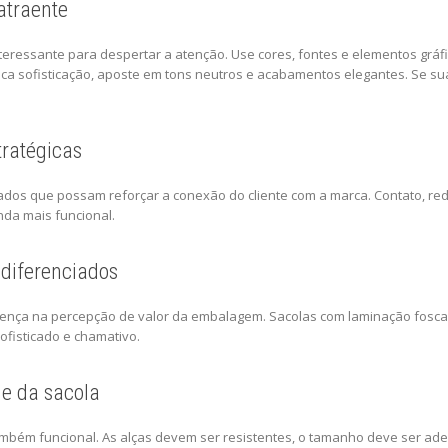
atraente
nteressante para despertar a atenção. Use cores, fontes e elementos gr
sca sofisticação, aposte em tons neutros e acabamentos elegantes. Se s
tratégicas
 dados que possam reforçar a conexão do cliente com a marca. Contato, r
nda mais funcional.
diferenciados
ença na percepção de valor da embalagem. Sacolas com laminação fosca, 
ofisticado e chamativo.
de da sacola
ambém funcional. As alças devem ser resistentes, o tamanho deve ser ad