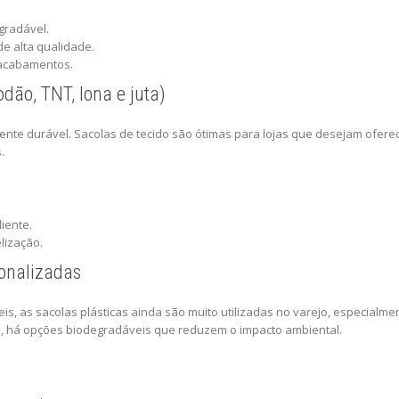
gradável.
e alta qualidade.
 acabamentos.
odão, TNT, lona e juta)
nte durável. Sacolas de tecido são ótimas para lojas que desejam ofere
.
iente.
lização.
sonalizadas
s, as sacolas plásticas ainda são muito utilizadas no varejo, especialm
e, há opções biodegradáveis que reduzem o impacto ambiental.