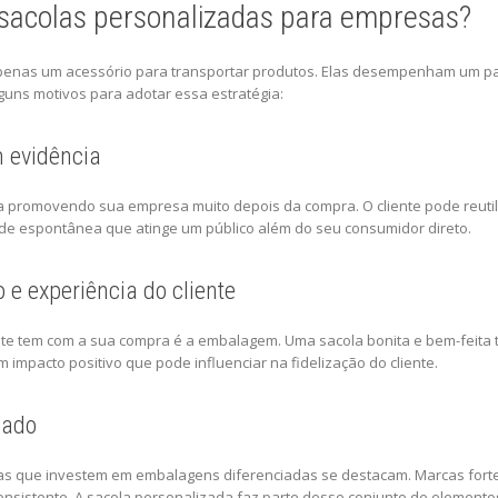
 sacolas personalizadas para empresas?
penas um acessório para transportar produtos. Elas desempenham um pap
guns motivos para adotar essa estratégia:
 evidência
 promovendo sua empresa muito depois da compra. O cliente pode reutili
ade espontânea que atinge um público além do seu consumidor direto.
 e experiência do cliente
iente tem com a sua compra é a embalagem. Uma sacola bonita e bem-feita
 impacto positivo que pode influenciar na fidelização do cliente.
cado
as que investem em embalagens diferenciadas se destacam. Marcas fo
onsistente. A sacola personalizada faz parte desse conjunto de elemen