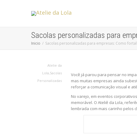
Sacolas personalizadas para emp
Inicio
Sacolas personalizadas para empresas: Como forta
Atelie da
Lola
,
Sacolas
Você já parou para pensar no impac
mas muitas empresas ainda subestim
Personalizadas
reforçar a comunicação visual e at
No varejo, em eventos corporativo
memorável. O Ateliê da Lola, refer
lembrada com mais carinho pelos cl