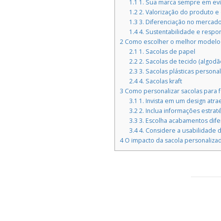
1.1
1. Sua marca sempre em evi
1.2
2. Valorização do produto e 
1.3
3. Diferenciação no mercad
1.4
4. Sustentabilidade e respo
2
Como escolher o melhor modelo 
2.1
1. Sacolas de papel
2.2
2. Sacolas de tecido (algodão
2.3
3. Sacolas plásticas persona
2.4
4. Sacolas kraft
3
Como personalizar sacolas para f
3.1
1. Invista em um design atra
3.2
2. Inclua informações estrat
3.3
3. Escolha acabamentos dif
3.4
4. Considere a usabilidade d
4
O impacto da sacola personaliza