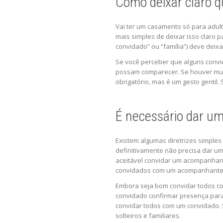
Como deixar claro q
Vai ter um casamento só para adult
mais simples de deixar isso claro
convidado” ou “família”) deve deix
Se você perceber que alguns convi
possam comparecer. Se houver muita
obrigatório, mas é um gesto gentil.
É necessário dar u
Existem algumas diretrizes simples
definitivamente não precisa dar u
aceitável convidar um acompanhant
convidados com um acompanhante
Embora seja bom convidar todos c
convidado confirmar presença para 
convidar todos com um convidado. 
solteiros e familiares.