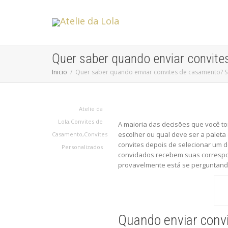
Quer saber quando enviar convit
Inicio
Quer saber quando enviar convites de casamento? 
Atelie da
Lola
,
Convites de
A maioria das decisões que você t
escolher ou qual deve ser a paleta 
Casamento
,
Convites
convites depois de selecionar um 
Personalizados
convidados recebem suas correspon
provavelmente está se perguntand
Quando enviar conv