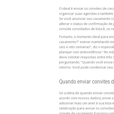
O ideal é enviar os convites de c
organizar suas agendas e também s
Se você anunciar seu casamento co
alterar o status de confirmação de
convide convidados de lista B, se
Portanto, o momento ideal para env
casamento?” estiver martelando em
seis e oito semanas”, diz o especi
planejar com antecedência.” No má
deve solicitar respostas entre tr
perguntando: “Quando você envia 
retorno. Você pode condensar seu p
Quando enviar convites 
Se a ideia de quando enviar convi
acordo com nossos dados), envie o
adicionar mais um anel à sua list
celebração para avisar os convidad
convite de casamento funciona com