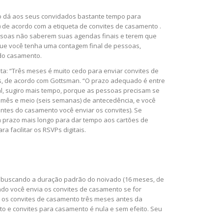
zo dá aos seus convidados bastante tempo para
 de acordo com a etiqueta de convites de casamento .
essoas não saberem suas agendas finais e terem que
 que você tenha uma contagem final de pessoas,
 do casamento.
ta: “Três meses é muito cedo para enviar convites de
as, de acordo com Gottsman. “O prazo adequado é entre
tal, sugiro mais tempo, porque as pessoas precisam se
 mês e meio (seis semanas) de antecedência, e você
tes do casamento você enviar os convites). Se
prazo mais longo para dar tempo aos cartões de
facilitar os RSVPs digitais.
tá buscando a duração padrão do noivado (16 meses, de
do você envia os convites de casamento se for
 os convites de casamento três meses antes da
to e convites para casamento é nula e sem efeito. Seu
.