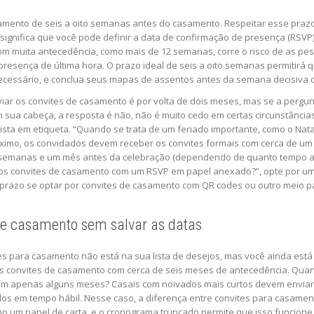
asamento de seis a oito semanas antes do casamento. Respeitar esse pra
ignifica que você pode definir a data de confirmação de presença (RSVP)
m muita antecedência, como mais de 12 semanas, corre o risco de as p
 presença de última hora. O prazo ideal de seis a oito semanas permitirá
 necessário, e conclua seus mapas de assentos antes da semana decisiva
iar os convites de casamento é por volta de dois meses, mas se a pergun
 sua cabeça, a resposta é não, não é muito cedo em certas circunstânci
alista em etiqueta. “Quando se trata de um feriado importante, como o Na
ximo, os convidados devem receber os convites formais com cerca de um
ês semanas e um mês antes da celebração (dependendo de quanto tempo an
os convites de casamento com um RSVP em papel anexado?”, opte por um 
razo se optar por convites de casamento com QR codes ou outro meio para 
de casamento sem salvar as datas
tes para casamento não está na sua lista de desejos, mas você ainda es
s convites de casamento com cerca de seis meses de antecedência. Quan
a em apenas alguns meses? Casais com noivados mais curtos devem enviar
os em tempo hábil. Nesse caso, a diferença entre convites para casamen
o um papel de carta, e o cronograma truncado permite que isso funcione