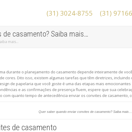
(31) 3024-8755
(31) 9716
es de casamento? Saiba mais…
Saiba mais…
oma durante o planejamento do casamento depende inteiramente de você 
de cores. Dito isso, existem algumas tarefas que têm diretrizes, incluin
design de papelaria que você goste é uma das etapas mais emocionantes
dências e as confirmações de presença fluem, espere que sua celebraçã
o com quanto tempo de antecedência enviar os convites de casamento, 
Quer saber quando enviar convites de casamento? Saiba mais…
ites de casamento