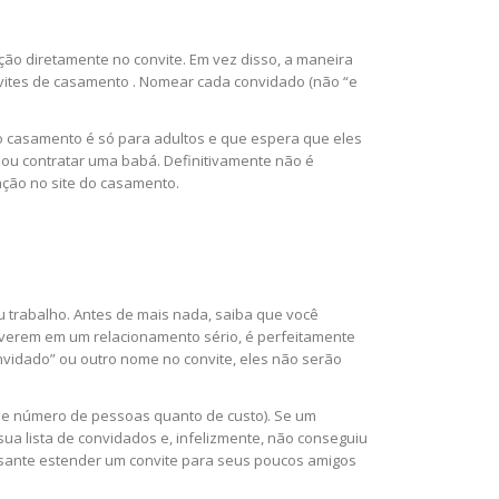
ção diretamente no convite. Em vez disso, a maneira
nvites de casamento . Nomear cada convidado (não “e
o casamento é só para adultos e que espera que eles
r ou contratar uma babá. Definitivamente não é
mação no site do casamento.
u trabalho. Antes de mais nada, saiba que você
iverem em um relacionamento sério, é perfeitamente
vidado” ou outro nome no convite, eles não serão
e número de pessoas quanto de custo). Se um
sua lista de convidados e, infelizmente, não conseguiu
ssante estender um convite para seus poucos amigos