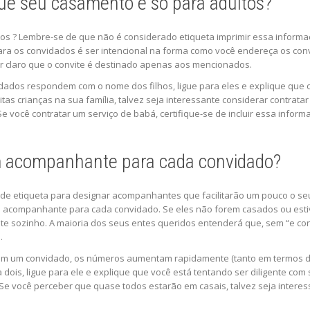
ue seu casamento é só para adultos?
os ? Lembre-se de que não é considerado etiqueta imprimir essa informa
 para os convidados é ser intencional na forma como você endereça os co
ar claro que o convite é destinado apenas aos mencionados.
dados respondem com o nome dos filhos, ligue para eles e explique que 
s crianças na sua família, talvez seja interessante considerar contrata
 Se você contratar um serviço de babá, certifique-se de incluir essa infor
m acompanhante para cada convidado?
 de etiqueta para designar acompanhantes que facilitarão um pouco o se
m acompanhante para cada convidado. Se eles não forem casados ​​ou est
e sozinho. A maioria dos seus entes queridos entenderá que, sem “e con
.
om um convidado, os números aumentam rapidamente (tanto em termos d
dois, ligue para ele e explique que você está tentando ser diligente com 
Se você perceber que quase todos estarão em casais, talvez seja intere