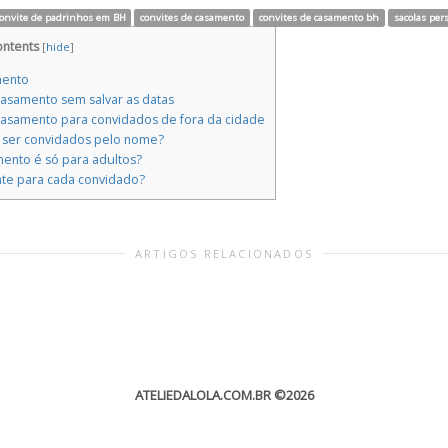
onvite de padrinhos em BH
convites de casamento
convites de casamento bh
sacolas per
ntents
[
hide
]
mento
asamento sem salvar as datas
casamento para convidados de fora da cidade
ser convidados pelo nome?
ento é só para adultos?
te para cada convidado?
ARTIGOS RELACIONADOS
ATELIEDALOLA.COM.BR
©2026