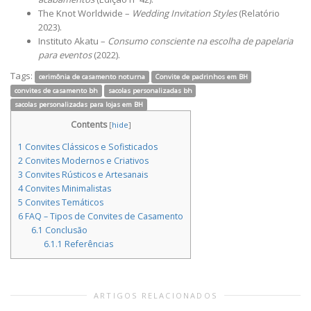
The Knot Worldwide –
Wedding Invitation Styles
(Relatório
2023).
Instituto Akatu –
Consumo consciente na escolha de papelaria
para eventos
(2022).
Tags:
cerimônia de casamento noturna
Convite de padrinhos em BH
convites de casamento bh
sacolas personalizadas bh
sacolas personalizadas para lojas em BH
Contents
[
hide
]
1
Convites Clássicos e Sofisticados
2
Convites Modernos e Criativos
3
Convites Rústicos e Artesanais
4
Convites Minimalistas
5
Convites Temáticos
6
FAQ – Tipos de Convites de Casamento
6.1
Conclusão
6.1.1
Referências
ARTIGOS RELACIONADOS