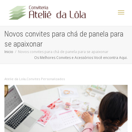
Altern
Novos convites para chá de panela para
se apaixonar
Nave
Inicio
Novos convites para chá de panela para se apaixonar
Os Melhores Convites e Acessórios Você encontra Aqui.
Atelie da Lola
,
Convites Personalizados