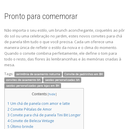
Pronto para comemorar
Não importa o seu estilo, um brunch aconchegante, coquetéis ao pôr
do sol ou uma celebração no jardim, estes novos convites para chá
de panela têm tudo o que você precisa. Cada um oferece uma
maneira única de refletir o estilo da noiva e o clima do momento.
Quando o convite combina perfeitamente, ele define o tom para
todo o resto, das flores às lembrancinhas e às memórias criadas à
mesa.
Tags:
cerimônia de casamento noturna
Convite de padrinhos em BH
convites de casamento bh
sacolas personalizadas bh
sacolas personalizadas para lojas em BH
Contents
[
hide
]
1
Um chá de panela com amor e latte
2
Convite Pétalas de Amor
3
Convite para chá de panela Tini Bit Longer
4
Convite de Beleza Vintage
5
Último brinde