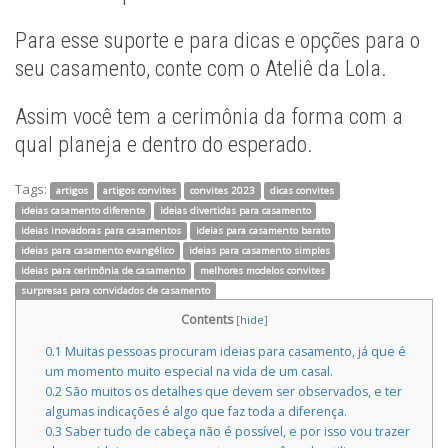
Para esse suporte e para dicas e opções para o
seu casamento, conte com o Ateliê da Lola.
Assim você tem a cerimônia da forma com a
qual planeja e dentro do esperado.
Tags:
artigos
artigos convites
convites 2023
dicas convites
ideias casamento diferente
ideias divertidas para casamento
ideias inovadoras para casamentos
ideias para casamento barato
ideias para casamento evangélico
ideias para casamento simples
ideias para cerimônia de casamento
melhores modelos convites
surpresas para convidados de casamento
Contents
[
hide
]
0.1
Muitas pessoas procuram ideias para casamento, já que é
um momento muito especial na vida de um casal.
0.2
São muitos os detalhes que devem ser observados, e ter
algumas indicações é algo que faz toda a diferença.
0.3
Saber tudo de cabeça não é possível, e por isso vou trazer