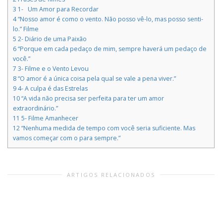
3
1- Um Amor para Recordar
4
“Nosso amor é como o vento. Não posso vê-lo, mas posso senti-
lo.” Filme
5
2- Diário de uma Paixão
6
“Porque em cada pedaço de mim, sempre haverá um pedaço de
você.”
7
3- Filme e o Vento Levou
8
“O amor é a única coisa pela qual se vale a pena viver.”
9
4- A culpa é das Estrelas
10
“A vida não precisa ser perfeita para ter um amor
extraordinário.”
11
5- Filme Amanhecer
12
“Nenhuma medida de tempo com você seria suficiente. Mas
vamos começar com o para sempre.”
ARTIGOS RELACIONADOS