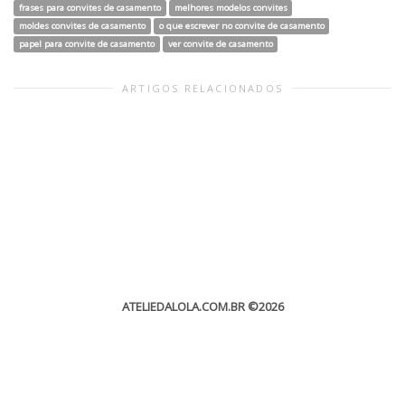
frases para convites de casamento
melhores modelos convites
moldes convites de casamento
o que escrever no convite de casamento
papel para convite de casamento
ver convite de casamento
ARTIGOS RELACIONADOS
ATELIEDALOLA.COM.BR
©2026