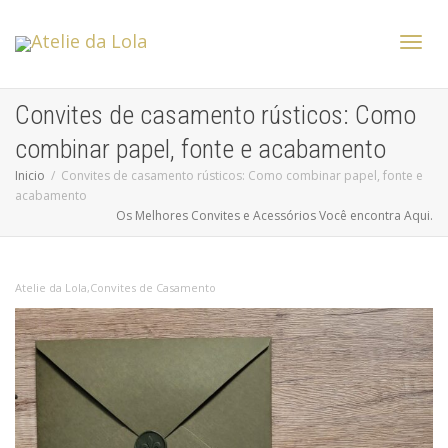
Altern
Convites de casamento rústicos: Como
combinar papel, fonte e acabamento
Nave
Inicio
Convites de casamento rústicos: Como combinar papel, fonte e
acabamento
Os Melhores Convites e Acessórios Você encontra Aqui.
Atelie da Lola
,
Convites de Casamento