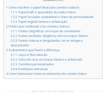
1
Como escolher o papel ideal para convites rústicos
1.1
1. Papel Kraft: o queridinho do estilo rústico
1.2
2. Papel reciclado: sustentável e cheio de personalidade
1.3
3. Papel vegetal: leveza e sofisticação
2
Fontes que combinam com convites rústicos
2.1
1. Fontes caligráficas: um toque de romantismo
2.2
2. Fontes serifadas: elegância com um toque clássico
2.3
3. Fontes rústicas e desgastadas: um ar vintage e
descontraído
3
Acabamentos que fazem a diferença
3.1
1. Laços e fitas naturais
3.2
2. Selos de cera: um toque clássico e sofisticado
3.3
3. Carimbos personalizados
3.4
4. Envelopes artesanais
4
Como harmonizar todos os elementos do convite rústico
ARTIGOS RELACIONADOS