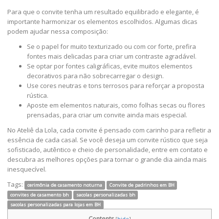
Para que o convite tenha um resultado equilibrado e elegante, é
importante harmonizar os elementos escolhidos. Algumas dicas
podem ajudar nessa composição:
Se o papel for muito texturizado ou com cor forte, prefira
fontes mais delicadas para criar um contraste agradável.
Se optar por fontes caligráficas, evite muitos elementos
decorativos para não sobrecarregar o design.
Use cores neutras e tons terrosos para reforçar a proposta
rústica.
Aposte em elementos naturais, como folhas secas ou flores
prensadas, para criar um convite ainda mais especial.
No Ateliê da Lola, cada convite é pensado com carinho para refletir a
essência de cada casal. Se você deseja um convite rústico que seja
sofisticado, autêntico e cheio de personalidade, entre em contato e
descubra as melhores opções para tornar o grande dia ainda mais
inesquecível.
Tags:
cerimônia de casamento noturna
Convite de padrinhos em BH
convites de casamento bh
sacolas personalizadas bh
sacolas personalizadas para lojas em BH
Contents
[
hide
]