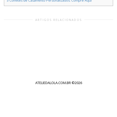
5
Convites de Casamento Personalizados: Compre Aqui
ARTIGOS RELACIONADOS
ATELIEDALOLA.COM.BR
©2026