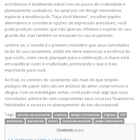
econômicos é totalmente viável com um pouco de criatividade e
planejamento cuidadoso. Ao optar por um design minimalista,
explorar a tendência do “Faça Você Mesmo”, escolher papéis
alternativos e considerar opções de impressão acessíveis, você
pode produzir convites que não apenas refletem o espírito do seu
grande dia, mas também se encaixam no seu orçamento.
Lembre-se, o convite é o primeiro vislumbre que seus convidados
terão do seu casamento, então ele deve expressar a essência do
que vocês, como casal, planejam para a celebração. A chave está
em equilibrar custo e criatividade, priorizando o que é mais
importante para você.
Ao final, os convites de casamento são mais do que simples
pedaços de papel; eles são um anúncio de amor, compromisso e
alegria. Com as estratégias certas, você pode criar algo que seus
convidados admirarão sem comprometer seus recursos financeiros.
Felicidades e sucesso no planejamento do seu dia especial!
Tags:
convites de casamento
criativos
design minimalista
Digitais
DIY
econômicos
economizar
estilos
impressão acessível
papéis alternativos
Contents
[
hide
]