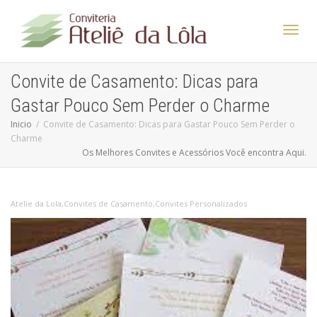
Altern
Convite de Casamento: Dicas para
Gastar Pouco Sem Perder o Charme
Nave
Inicio
Convite de Casamento: Dicas para Gastar Pouco Sem Perder o
Charme
Os Melhores Convites e Acessórios Você encontra Aqui.
Atelie da Lola
,
Convites de Casamento
,
Convites Personalizados