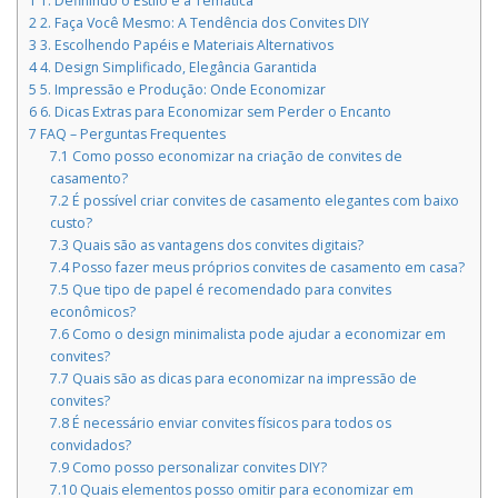
1
1. Definindo o Estilo e a Temática
2
2. Faça Você Mesmo: A Tendência dos Convites DIY
3
3. Escolhendo Papéis e Materiais Alternativos
4
4. Design Simplificado, Elegância Garantida
5
5. Impressão e Produção: Onde Economizar
6
6. Dicas Extras para Economizar sem Perder o Encanto
7
FAQ – Perguntas Frequentes
7.1
Como posso economizar na criação de convites de
casamento?
7.2
É possível criar convites de casamento elegantes com baixo
custo?
7.3
Quais são as vantagens dos convites digitais?
7.4
Posso fazer meus próprios convites de casamento em casa?
7.5
Que tipo de papel é recomendado para convites
econômicos?
7.6
Como o design minimalista pode ajudar a economizar em
convites?
7.7
Quais são as dicas para economizar na impressão de
convites?
7.8
É necessário enviar convites físicos para todos os
convidados?
7.9
Como posso personalizar convites DIY?
7.10
Quais elementos posso omitir para economizar em