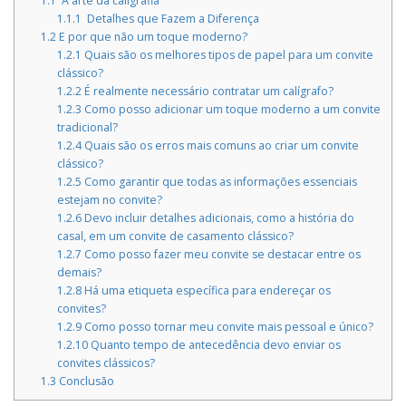
1.1
A arte da caligrafia
1.1.1
Detalhes que Fazem a Diferença
1.2
E por que não um toque moderno?
1.2.1
Quais são os melhores tipos de papel para um convite
clássico?
1.2.2
É realmente necessário contratar um calígrafo?
1.2.3
Como posso adicionar um toque moderno a um convite
tradicional?
1.2.4
Quais são os erros mais comuns ao criar um convite
clássico?
1.2.5
Como garantir que todas as informações essenciais
estejam no convite?
1.2.6
Devo incluir detalhes adicionais, como a história do
casal, em um convite de casamento clássico?
1.2.7
Como posso fazer meu convite se destacar entre os
demais?
1.2.8
Há uma etiqueta específica para endereçar os
convites?
1.2.9
Como posso tornar meu convite mais pessoal e único?
1.2.10
Quanto tempo de antecedência devo enviar os
convites clássicos?
1.3
Conclusão