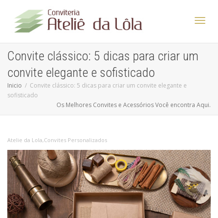
Altern
Convite clássico: 5 dicas para criar um
convite elegante e sofisticado
Nave
Inicio
Convite clássico: 5 dicas para criar um convite elegante e
sofisticado
Os Melhores Convites e Acessórios Você encontra Aqui.
Atelie da Lola
,
Convites Personalizados