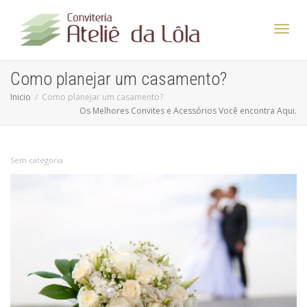
Altern
Como planejar um casamento?
Inicio
Como planejar um casamento?
Os Melhores Convites e Acessórios Você encontra Aqui.
Nave
Sem categoria