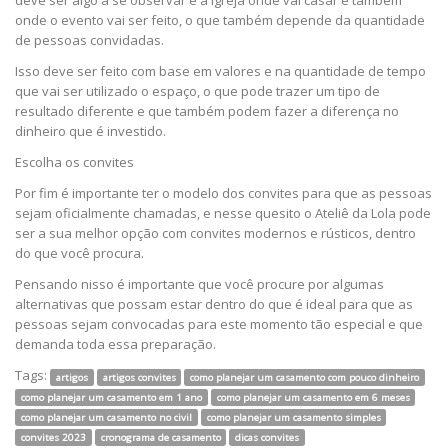
deve ser algo a se observar é a igreja onde vai casar e também
onde o evento vai ser feito, o que também depende da quantidade
de pessoas convidadas.
Isso deve ser feito com base em valores e na quantidade de tempo
que vai ser utilizado o espaço, o que pode trazer um tipo de
resultado diferente e que também podem fazer a diferença no
dinheiro que é investido.
Escolha os convites
Por fim é importante ter o modelo dos convites para que as pessoas
sejam oficialmente chamadas, e nesse quesito o Ateliê da Lola pode
ser a sua melhor opção com convites modernos e rústicos, dentro
do que você procura.
Pensando nisso é importante que você procure por algumas
alternativas que possam estar dentro do que é ideal para que as
pessoas sejam convocadas para este momento tão especial e que
demanda toda essa preparação.
Tags:
artigos
artigos convites
como planejar um casamento com pouco dinheiro
como planejar um casamento em 1 ano
como planejar um casamento em 6 meses
como planejar um casamento no civil
como planejar um casamento simples
convites 2023
cronograma de casamento
dicas convites