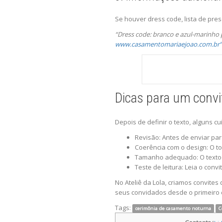
Se houver dress code, lista de pres
“Dress code: branco e azul-marinho p
www.casamentomariaejoao.com.br”
Dicas para um convi
Depois de definir o texto, alguns c
Revisão: Antes de enviar para
Coerência com o design: O to
Tamanho adequado: O texto n
Teste de leitura: Leia o convi
No Ateliê da Lola, criamos convite
seus convidados desde o primeiro c
Tags:
cerimônia de casamento noturna
C