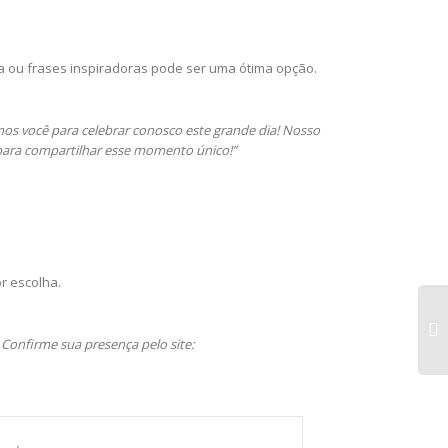
ia ou frases inspiradoras pode ser uma ótima opção.
os você para celebrar conosco este grande dia! Nosso
para compartilhar esse momento único!”
r escolha.
 Confirme sua presença pelo site:
Sa
pe
tr
pe