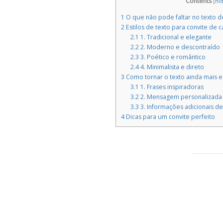
Contents
[
hi
1
O que não pode faltar no texto d
2
Estilos de texto para convite de
2.1
1. Tradicional e elegante
2.2
2. Moderno e descontraído
2.3
3. Poético e romântico
2.4
4. Minimalista e direto
3
Como tornar o texto ainda mais e
3.1
1. Frases inspiradoras
3.2
2. Mensagem personalizada 
3.3
3. Informações adicionais de 
4
Dicas para um convite perfeito