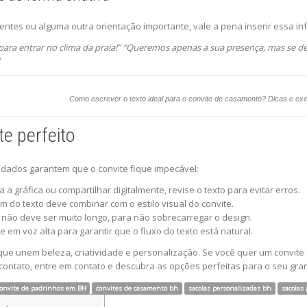
entes ou alguma outra orientação importante, vale a pena inserir essa inf
ara entrar no clima da praia!”
“Queremos apenas a sua presença, mas se dese
Como escrever o texto ideal para o convite de casamento? Dicas e ex
te perfeito
uidados garantem que o convite fique impecável:
 a gráfica ou compartilhar digitalmente, revise o texto para evitar erros.
m do texto deve combinar com o estilo visual do convite.
ão deve ser muito longo, para não sobrecarregar o design.
te em voz alta para garantir que o fluxo do texto está natural.
s que unem beleza, criatividade e personalização. Se você quer um convi
ontato, entre em contato e descubra as opções perfeitas para o seu gran
onvite de padrinhos em BH
convites de casamento bh
sacolas personalizadas bh
sacolas