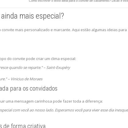
Como escrever o texto ideal para o convite de casamento? Dicas e ex
 ainda mais especial?
convite mais personalizado e marcante. Aqui estão algumas ideias para a
opo do convite pode criar um clima especial:
resce quando se reparte.” – Saint-Exupéry
re.” – Vinicius de Moraes
ada para os convidados
cluir uma mensagem carinhosa pode fazer toda a diferença:
pecial com você ao nosso lado. Esperamos você para viver esse dia inesque
s de forma criativa