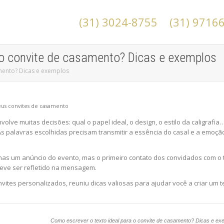
(31) 3024-8755
(31) 9716
 o convite de casamento? Dicas e exemplos
mento? Dicas e exemplos
olve muitas decisões: qual o papel ideal, o design, o estilo da caligraf
As palavras escolhidas precisam transmitir a essência do casal e a emoçã
as um anúncio do evento, mas o primeiro contato dos convidados com o t
deve ser refletido na mensagem.
onvites personalizados, reuniu dicas valiosas para ajudar você a criar um 
Como escrever o texto ideal para o convite de casamento? Dicas e ex