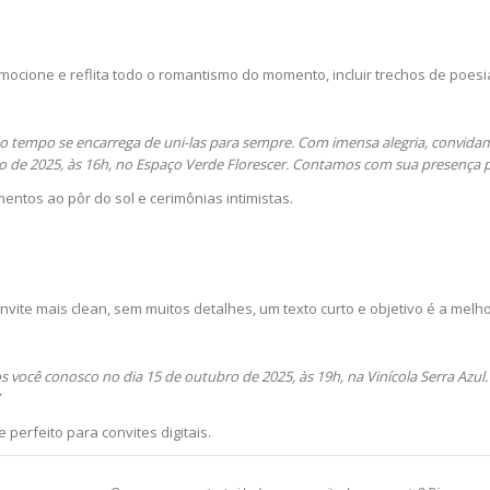
mocione e reflita todo o romantismo do momento, incluir trechos de poes
 tempo se encarrega de uni-las para sempre. Com imensa alegria, convidam
o de 2025, às 16h, no Espaço Verde Florescer. Contamos com sua presença 
ntos ao pôr do sol e cerimônias intimistas.
vite mais clean, sem muitos detalhes, um texto curto e objetivo é a melho
 você conosco no dia 15 de outubro de 2025, às 19h, na Vinícola Serra Azul.
perfeito para convites digitais.