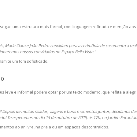
o segue uma estrutura mais formal, com linguagem refinada e menção aos 
, Maria Clara e João Pedro convidam para a cerimônia de casamento a realiz
ionaremos nossos convidados no Espaço Bella Vista.”
ansmite um tom sofisticado.
do
is leve e informal podem optar por um texto moderno, que reflita a ale
)! Depois de muitas risadas, viagens e bons momentos juntos, decidimos dar
ado! Te esperamos no dia 15 de outubro de 2025, às 17h, no Jardim Encantado
amentos ao ar livre, na praia ou em espaços descontraídos.