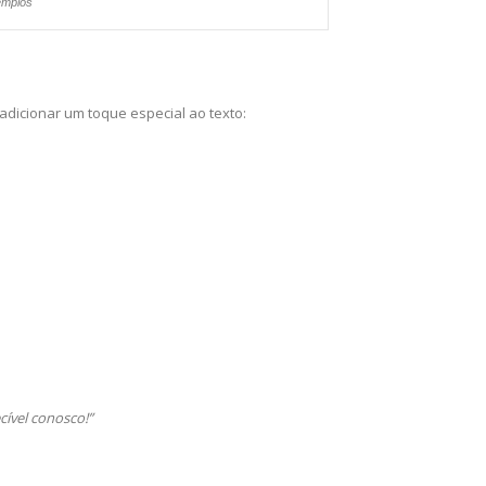
emplos
ne
gr
ma
dicionar um toque especial ao texto:
cível conosco!”