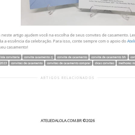
 neste artigo ajudem você na escolha de seus convites de casamento. L
da a essência da celebração. Para isso, conte sempre com o apoio do
Atel
 seu casamento!
 lola conviteria
convite casamento rj
convite de casamento
convite de casamento bh
con
 2023
convites de casamento
convites de casamento comprar
dicas convites
melhores m
ARTIGOS RELACIONADOS
ATELIEDALOLA.COM.BR
©2026