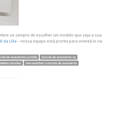
embre-se sempre de escolher um modelo que seja a sua
iê da Lôla
– nossa equipe está pronta para orientá-lo na
vite de casamento curitiba
convite de casamento sp
odelos convites
omo escolher o convite de casamento