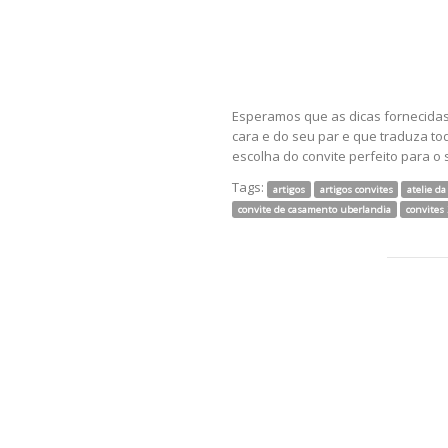
Esperamos que as dicas fornecidas
cara e do seu par e que traduza to
escolha do convite perfeito para o
Tags:
artigos
artigos convites
atelie da
convite de casamento uberlandia
convites