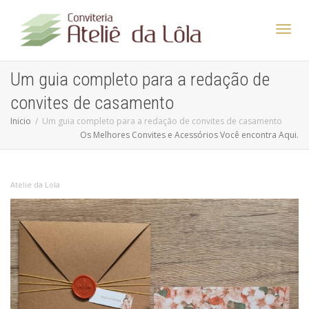
Altern
Um guia completo para a redação de
convites de casamento
Nave
Inicio
Um guia completo para a redação de convites de casamento
Os Melhores Convites e Acessórios Você encontra Aqui.
Atelie da Lola