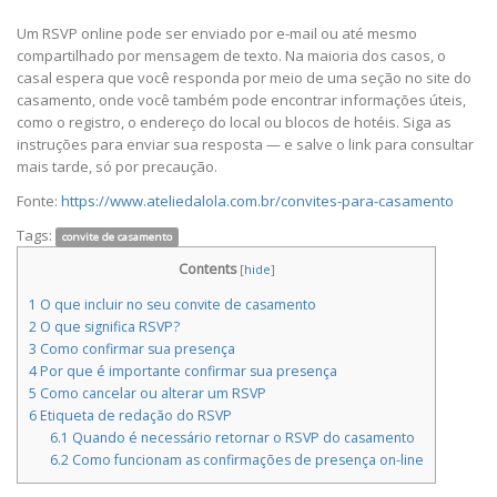
Um RSVP online pode ser enviado por e-mail ou até mesmo
compartilhado por mensagem de texto. Na maioria dos casos, o
casal espera que você responda por meio de uma seção no site do
casamento, onde você também pode encontrar informações úteis,
como o registro, o endereço do local ou blocos de hotéis. Siga as
instruções para enviar sua resposta — e salve o link para consultar
mais tarde, só por precaução.
Fonte:
https://www.ateliedalola.com.br/convites-para-casamento
Tags:
convite de casamento
Contents
[
hide
]
1
O que incluir no seu convite de casamento
2
O que significa RSVP?
3
Como confirmar sua presença
4
Por que é importante confirmar sua presença
5
Como cancelar ou alterar um RSVP
6
Etiqueta de redação do RSVP
6.1
Quando é necessário retornar o RSVP do casamento
6.2
Como funcionam as confirmações de presença on-line