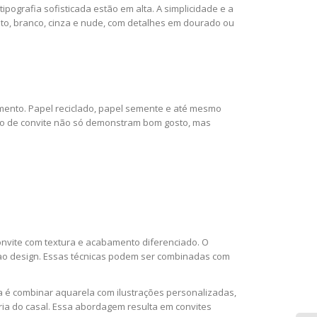
pografia sofisticada estão em alta. A simplicidade e a
eto, branco, cinza e nude, com detalhes em dourado ou
amento. Papel reciclado, papel semente e até mesmo
ipo de convite não só demonstram bom gosto, mas
onvite com textura e acabamento diferenciado. O
ar ao design. Essas técnicas podem ser combinadas com
a é combinar aquarela com ilustrações personalizadas,
ia do casal. Essa abordagem resulta em convites