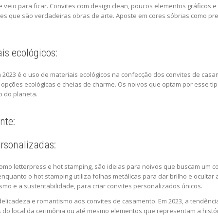
eio para ficar. Convites com design clean, poucos elementos gráficos e ti
tes que são verdadeiras obras de arte. Aposte em cores sóbrias como pr
is ecológicos:
 2023 é o uso de materiais ecológicos na confecção dos convites de cas
 opções ecológicas e cheias de charme. Os noivos que optam por esse t
 do planeta.
nte:
ersonalizadas:
omo letterpress e hot stamping, são ideias para noivos que buscam um c
 enquanto o hot stamping utiliza folhas metálicas para dar brilho e ocult
smo e a sustentabilidade, para criar convites personalizados únicos.
 delicadeza e romantismo aos convites de casamento. Em 2023, a tendênci
s do local da cerimônia ou até mesmo elementos que representam a histór