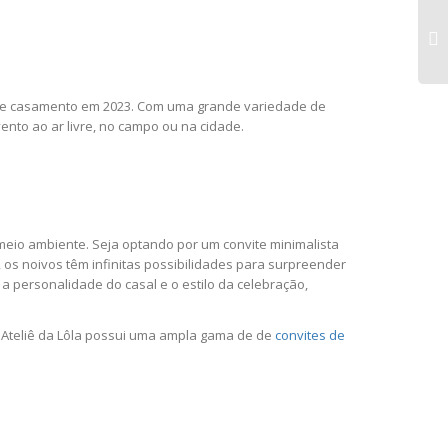
Ate
 de casamento em 2023. Com uma grande variedade de
tr
ento ao ar livre, no campo ou na cidade.
So
Con
Ca
Ine
eio ambiente. Seja optando por um convite minimalista
, os noivos têm infinitas possibilidades para surpreender
 a personalidade do casal e o estilo da celebração,
O Ateliê da Lôla possui uma ampla gama de de
convites de