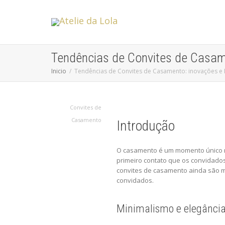
Tendências de Convites de Casam
Inicio
Tendências de Convites de Casamento: inovações e 
Convites de
Casamento
Introdução
O casamento é um momento único na 
primeiro contato que os convidados
convites de casamento ainda são ma
convidados.
Minimalismo e elegância