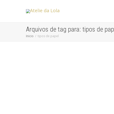
Arquivos de tag para: tipos de pap
Inicio
tipos de papel
Como Escolher o Tipo de Convites para
o Seu Casamento
Sem categoria
Escolher o tipo adequado de carta de convite para o seu
casamento é uma das decisões mais fundamentais,
visto...
leia mais