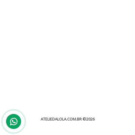
Sacola para padrinho
Sem categoria
Escolher sacola para padrinho é sem dúvidas um dos momentos
mais interessantes no dia a dia de quem está...
leia mais
ATELIEDALOLA.COM.BR
©2026