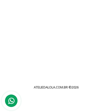
Convites para Casamento em BH
Convites de Casamento
Encontrar um local que ofereça convites para casamento em BH é
um desafio e tanto, principalmente para encontrar algo...
leia mais
ATELIEDALOLA.COM.BR
©2026