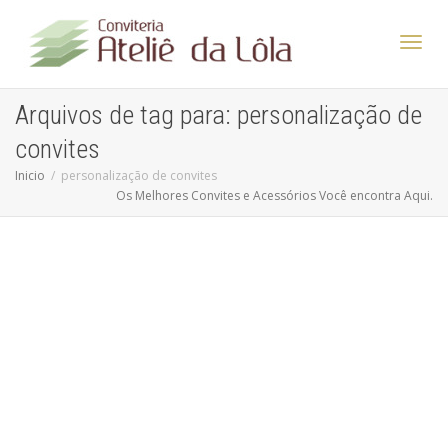
Altern
Arquivos de tag para: personalização de
convites
Nave
Inicio
personalização de convites
Os Melhores Convites e Acessórios Você encontra Aqui.