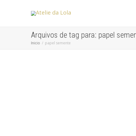
Arquivos de tag para: papel seme
Inicio
papel semente
Tendências de Convites para Festas de
15 Anos
Atelie da Lola
Os convites para festas de 15 anos em 2024 estão cada
vez mais diversificados e criativos, refletindo tanto a...
leia mais