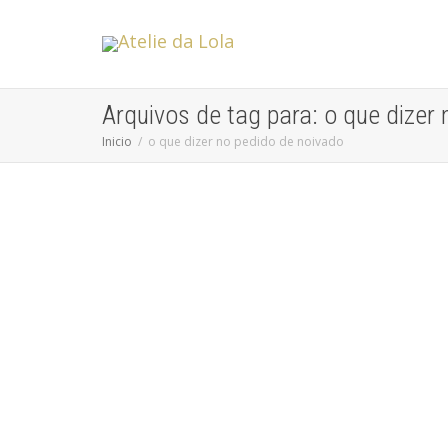
Arquivos de tag para: o que dizer
Inicio
o que dizer no pedido de noivado
Qual melhor forma de Pedir sua Noiva
em Casamento?
Sem categoria
Qual melhor forma de Pedir sua Noiva em Casamento?
Um pedido de casamento é algo muito marcante para a...
leia mais