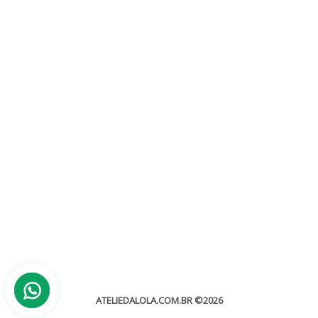
Conviteria em BH
Sem categoria
Conviteria em BH O serviço de conviteira é sempre muito
importante e tudo isso depende muito de como você...
leia mais
ATELIEDALOLA.COM.BR
©2026