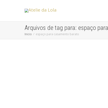
Arquivos de tag para: espaço par
Inicio
espaço para casamento barato
Como escolher local para casamento
Sem categoria
Saber como escolher local para casamento é um dos
maiores desafios para quem quer começar a estruturar
sua vida...
leia mais