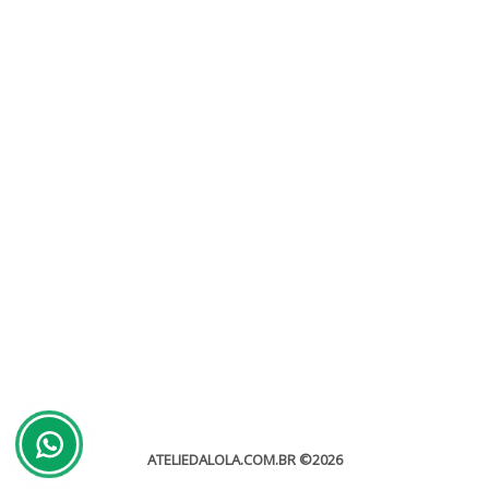
Como escolher local para casamento
Sem categoria
Saber como escolher local para casamento é um dos maiores
desafios para quem quer começar a estruturar sua vida...
leia mais
ATELIEDALOLA.COM.BR
©2026