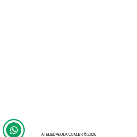
Casamento Rústico
Sem categoria
Casamento rústico Sabemos que escolher apenas um tema do
casamento pode ser difícil, especialmente com a riqueza de
inspiração...
leia mais
ATELIEDALOLA.COM.BR
©2026