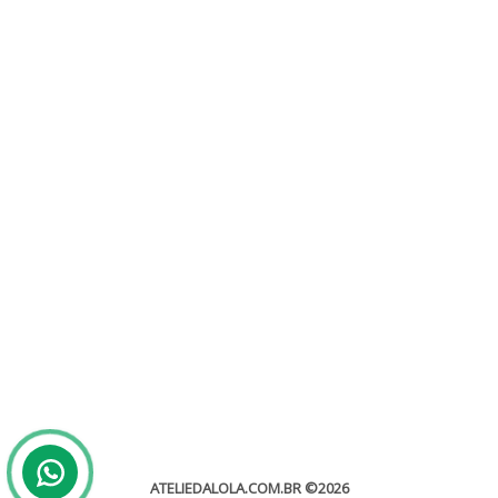
Gráfica convite de casamento
Sem categoria
Uma gráfica é uma prestadora de serviço que trabalham
especificamente com a gravação de tinturas por assim dizer, a...
leia mais
ATELIEDALOLA.COM.BR
©2026