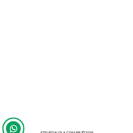
Convites de Casamento
Sem categoria
Para um grande dia, tudo tem que sair perfeito, então caprichar
no convite de casamento é muito importante para...
leia mais
ATELIEDALOLA.COM.BR
©2026